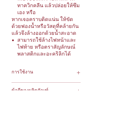
ทาควิกคลีน แล้วปล่อยให้ซึม
เอง หรือ
หากเจอคราบติดแน่น ให้ขัด
ด้วยฟองน้ำหรือวัสดุที่คล้ายกัน
แล้วจึงล้างออกด้วยน้ำสะอาด
สามารถใช้ล้างไฟหน้าและ
ไฟท้าย หรือตราสัญลักษณ์
พลาสติกและอะคริลิกได้
การใช้งาน
- ใช้ทำความสะอาดยานพาหนะ,
ข้อดีของผลิตภัณฑ์
อุปกรณ์ต่างๆ และวัตถุประสงค์ทั่วไป
- รถบรรทุก
- ท่อ
- ขจัดคราบมัน และทำความสะอาด
- เครื่องจักรอุตสาหกรรมทุกประเภท
คราบทั่วไปได้อย่างดีเยี่ยม
- ปราศจาก HAP
*** ห้ามใช้ควิกคลีนทำความสะอาดมือ
- ย่อยสลายได้
***
- ไม่มีแอมโมเนียหรือฟอสเฟต