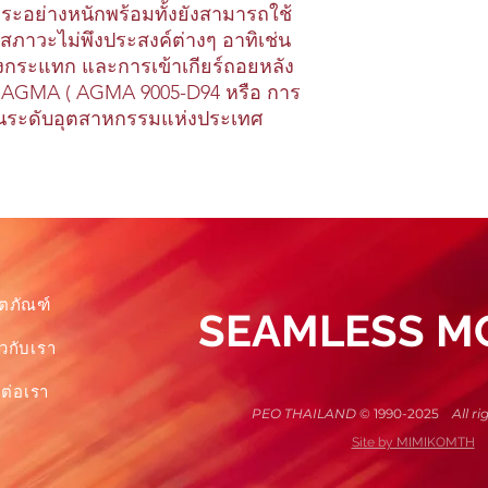
าระอย่างหนักพร้อมทั้งยังสามารถใช้
ในน้ำมันจะแข็งตัว
(Pour Point) อยู่ที่ -
สภาวะไม่พึงประสงค์ต่างๆ อาทิเช่น
สำหรับรุ่น 85W-140
รงกระแทก และการเข้าเกียร์ถอยหลัง
 AGMA ( AGMA 9005-D94 หรือ การ
ดในระดับอุตสาหกรรมแห่งประเทศ
ิตภัณฑ์
SEAMLESS MO
ยวกับเรา
ดต่อเรา
PEO THAILAND
© 1990-2025
All rig
Site by MIMIKOMTH