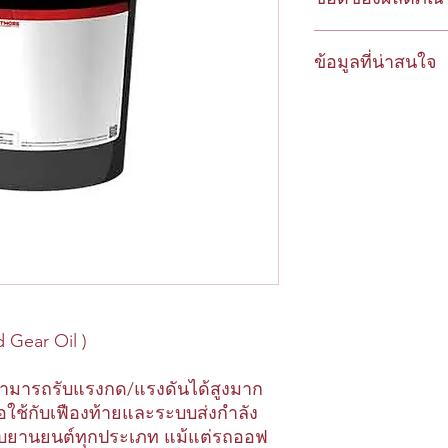
- กระปุกเกียร์
- ลูกปืนและข้อต่อ
- ลดการสึกหรอ และช่
ข้อมูลที่น่าสนใจ
กัดเพื่อยืดอายุเกียร์แล
*** เหมาะสำหรับอุปกรณ์
คุณสมบัติลิมิเต็ดสลิป (
- อเนกประสงค์ โดยส
1. รุ่น 80W-90 มีค่าก
ประเภท
Index) = 119
รุ่น 85W-140 มีค่าก
- ปกป้องซีลและช่วยให
(Viscosity Index) = 11
อุณหภูมิที่ต่ำ โดยจะส
2. อุณหภูมิที่ติดไฟได้ (
- แยกตัวออกจากน้ำได้
204°C เท่ากัน
3. จากการทดสอบในการ
แสดงให้เห็นว่าสามารถ
4. จากการทดสอบการสึก
 Gear Oil )
เคลือบชิ้นงาน (Four B
มีการสึกหรอของเนื้อฟิ
บสามารถรับแรงกด/แรงดันได้สูงมาก
80W-90 และ 0.40 มิลล
ใช้กับเฟืองท้ายและระบบส่งกำลัง
ับยานยนต์ทุกประเภท แม้แต่รถออฟ
5. อุณหภูมิต่ำสุดที่น้