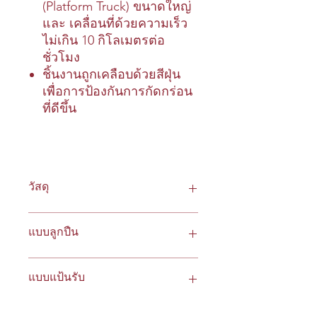
(Platform Truck) ขนาดใหญ่
และ เคลื่อนที่ด้วยความเร็ว
ไม่เกิน 10 กิโลเมตรต่อ
ชั่วโมง
ชิ้นงานถูกเคลือบด้วยสีฝุ่น
เพื่อการป้องกันการกัดกร่อน
ที่ดีขึ้น
วัสดุ
ล้อPUแกนล้อเหล็ก
แบบลูกปืน
ล้อไนล่อน
ล้อเหล็กหล่อ
ลูกปืนเม็ดกลมแบบพิเศษ ( Precision Ball
แบบแป้นรับ
Bearing )
แป้น 4 เหลี่ยม